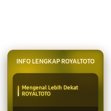
INFO LENGKAP ROYALTOTO
Mengenal Lebih Dekat
ROYALTOTO