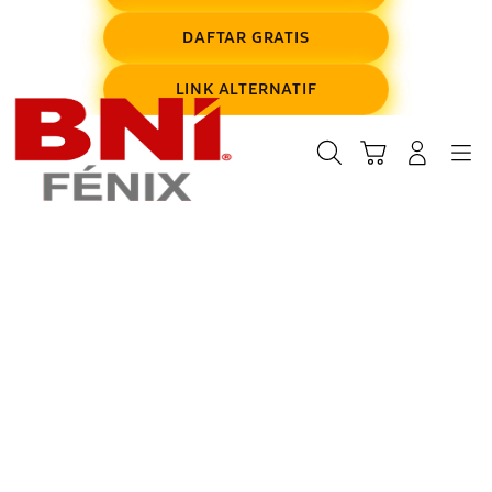
Tutup
Pilih lokasi dan bahasa Anda.
DAFTAR GRATIS
Lanjutkan
LINK ALTERNATIF
Cari
Troli
Login
Navigation