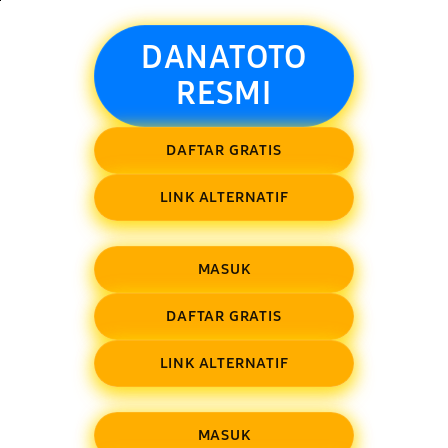
Skip
to
content
DANATOTO
RESMI
DAFTAR GRATIS
LINK ALTERNATIF
MASUK
DAFTAR GRATIS
LINK ALTERNATIF
MASUK